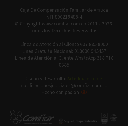
Caja De Compensación Familiar de Arauca
NIT 800219488-4
© Copyright www.comfiar.com.co 2011 - 2026.
Todos los Derechos Reservados.
Línea de Atención al Cliente 607 885 8000
Línea Gratuita Nacional: 018000 945457
Línea de Atención al Cliente WhatsApp 318 716
0385
Diseño y desarrollo:
Artedinamico.net
notificacionesjudiciales@comfiar.com.co
Hecho con pasión