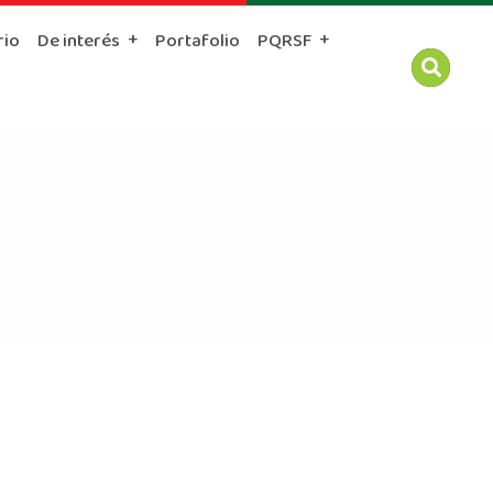
rio
De interés
Portafolio
PQRSF